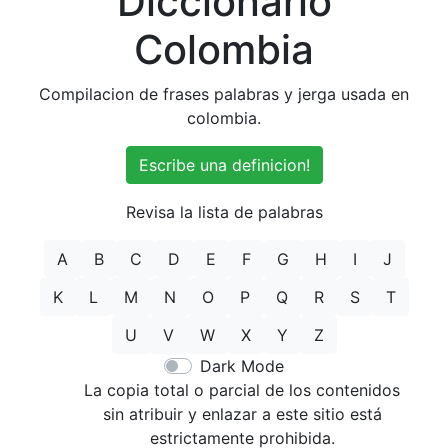
Diccionario
Colombia
Compilacion de frases palabras y jerga usada en
colombia.
Escribe una definicion!
Revisa la lista de palabras
A
B
C
D
E
F
G
H
I
J
K
L
M
N
O
P
Q
R
S
T
U
V
W
X
Y
Z
Dark Mode
La copia total o parcial de los contenidos
sin atribuir y enlazar a este sitio está
estrictamente prohibida.