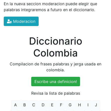
En la nueva seccion moderacion puede elegir que
palabras integraremos a futuro en el diccionario.
Moderacion
Diccionario
Colombia
Compilacion de frases palabras y jerga usada en
colombia.
Escribe una definicion!
Revisa la lista de palabras
A
B
C
D
E
F
G
H
I
J