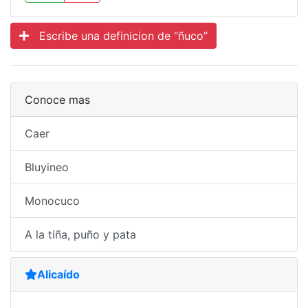
Escribe una definicion de “ñuco”
Conoce mas
Caer
Bluyineo
Monocuco
A la tiña, puño y pata
Alicaído