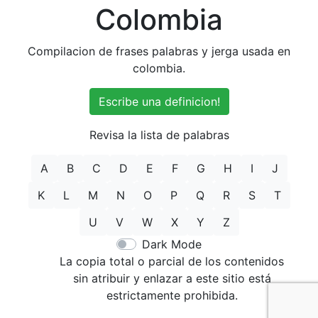
Colombia
Compilacion de frases palabras y jerga usada en
colombia.
Escribe una definicion!
Revisa la lista de palabras
A
B
C
D
E
F
G
H
I
J
K
L
M
N
O
P
Q
R
S
T
U
V
W
X
Y
Z
Dark Mode
La copia total o parcial de los contenidos
sin atribuir y enlazar a este sitio está
estrictamente prohibida.