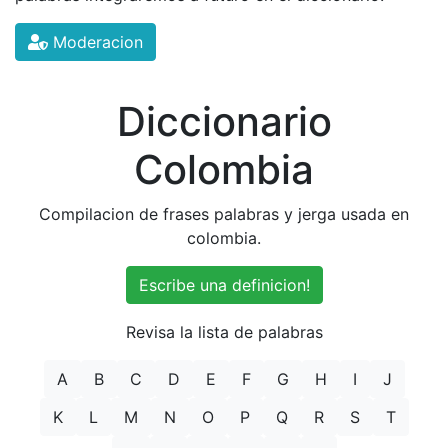
Moderacion
Diccionario
Colombia
Compilacion de frases palabras y jerga usada en
colombia.
Escribe una definicion!
Revisa la lista de palabras
A
B
C
D
E
F
G
H
I
J
K
L
M
N
O
P
Q
R
S
T