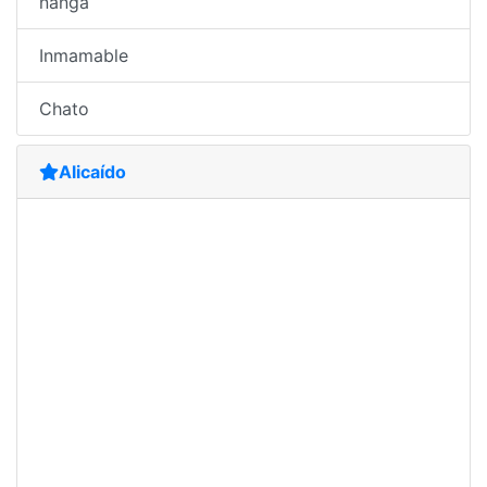
ñanga
Inmamable
Chato
Alicaído