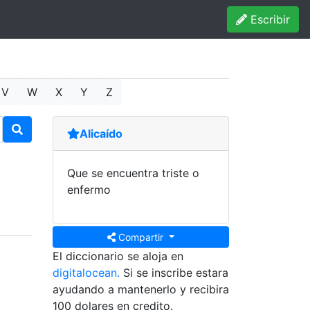
Escribir
V
W
X
Y
Z
Alicaído
Que se encuentra triste o
enfermo
Compartir
El diccionario se aloja en
digitalocean.
Si se inscribe estara
ayudando a mantenerlo y recibira
100 dolares en credito.