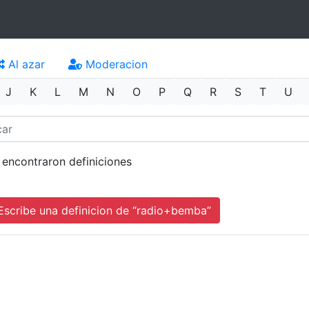
Al azar
Moderacion
J
K
L
M
N
O
P
Q
R
S
T
U
 encontraron definiciones
cribe una definicion de “radio+bemba”