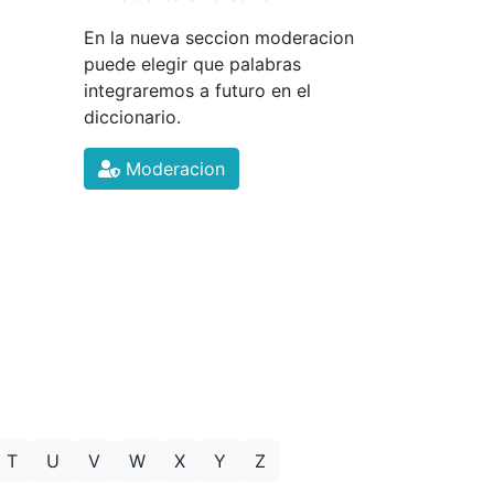
En la nueva seccion moderacion
puede elegir que palabras
integraremos a futuro en el
diccionario.
Moderacion
.
T
U
V
W
X
Y
Z