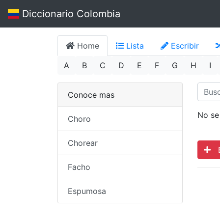
Diccionario Colombia
Home
Lista
Escribir
A
B
C
D
E
F
G
H
I
Conoce mas
No se
Choro
Chorear
Es
Facho
Espumosa