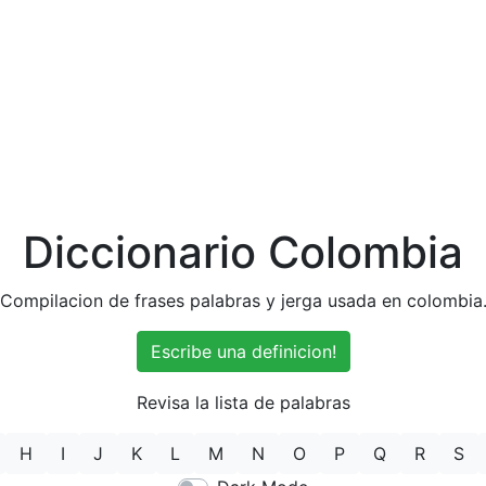
Diccionario Colombia
Compilacion de frases palabras y jerga usada en colombia
Escribe una definicion!
Revisa la lista de palabras
H
I
J
K
L
M
N
O
P
Q
R
S