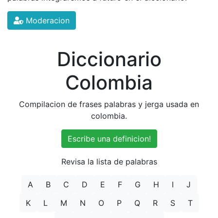
Moderacion
Diccionario
Colombia
Compilacion de frases palabras y jerga usada en
colombia.
Escribe una definicion!
Revisa la lista de palabras
A
B
C
D
E
F
G
H
I
J
K
L
M
N
O
P
Q
R
S
T