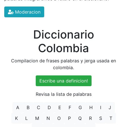
Moderacion
Diccionario
Colombia
Compilacion de frases palabras y jerga usada en
colombia.
Escribe una definicion!
Revisa la lista de palabras
A
B
C
D
E
F
G
H
I
J
K
L
M
N
O
P
Q
R
S
T