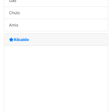
Gas
Chulo
Amix
Alicaído