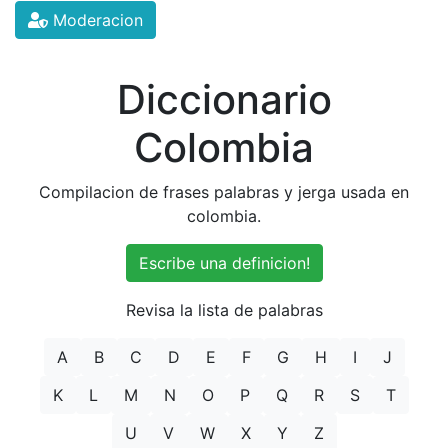
Moderacion
Diccionario
Colombia
Compilacion de frases palabras y jerga usada en
colombia.
Escribe una definicion!
Revisa la lista de palabras
A
B
C
D
E
F
G
H
I
J
K
L
M
N
O
P
Q
R
S
T
U
V
W
X
Y
Z