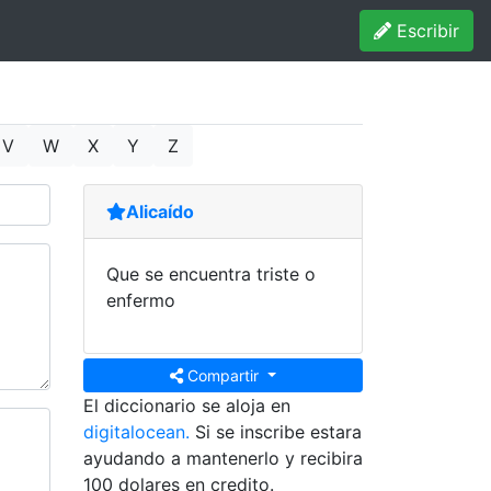
Escribir
V
W
X
Y
Z
Alicaído
Que se encuentra triste o
enfermo
Compartir
El diccionario se aloja en
digitalocean.
Si se inscribe estara
ayudando a mantenerlo y recibira
100 dolares en credito.