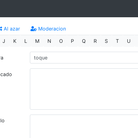
Al azar
Moderacion
J
K
L
M
N
O
P
Q
R
S
T
U
ra
ficado
lo