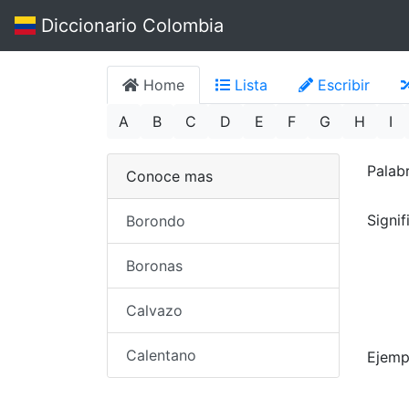
Diccionario Colombia
Home
Lista
Escribir
A
B
C
D
E
F
G
H
I
Palab
Conoce mas
Signi
Borondo
Boronas
Calvazo
Calentano
Ejemp