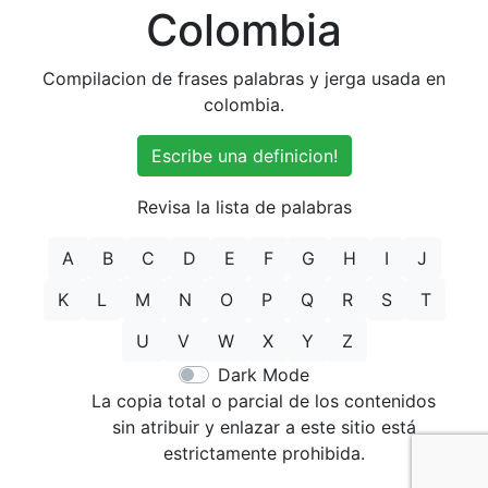
Colombia
Compilacion de frases palabras y jerga usada en
colombia.
Escribe una definicion!
Revisa la lista de palabras
A
B
C
D
E
F
G
H
I
J
K
L
M
N
O
P
Q
R
S
T
U
V
W
X
Y
Z
Dark Mode
La copia total o parcial de los contenidos
sin atribuir y enlazar a este sitio está
estrictamente prohibida.