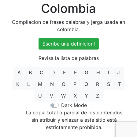
Colombia
Compilacion de frases palabras y jerga usada en
colombia.
Escribe una definicion!
Revisa la lista de palabras
A
B
C
D
E
F
G
H
I
J
K
L
M
N
O
P
Q
R
S
T
U
V
W
X
Y
Z
Dark Mode
La copia total o parcial de los contenidos
sin atribuir y enlazar a este sitio está
estrictamente prohibida.