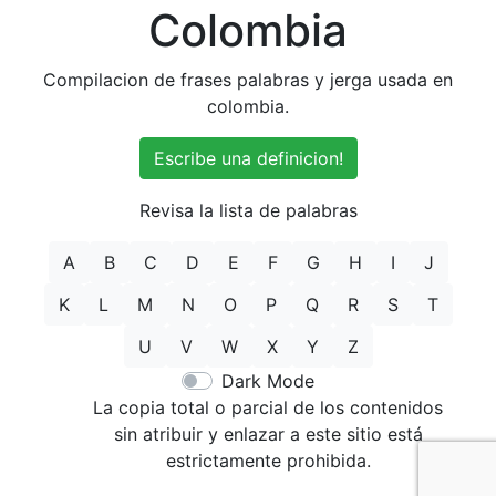
Colombia
Compilacion de frases palabras y jerga usada en
colombia.
Escribe una definicion!
Revisa la lista de palabras
A
B
C
D
E
F
G
H
I
J
K
L
M
N
O
P
Q
R
S
T
U
V
W
X
Y
Z
Dark Mode
La copia total o parcial de los contenidos
sin atribuir y enlazar a este sitio está
estrictamente prohibida.