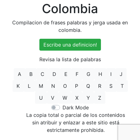
Colombia
Compilacion de frases palabras y jerga usada en
colombia.
Escribe una definicion!
Revisa la lista de palabras
A
B
C
D
E
F
G
H
I
J
K
L
M
N
O
P
Q
R
S
T
U
V
W
X
Y
Z
Dark Mode
La copia total o parcial de los contenidos
sin atribuir y enlazar a este sitio está
estrictamente prohibida.