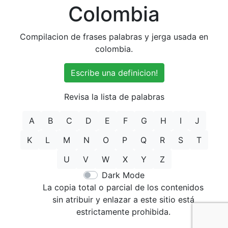
Colombia
Compilacion de frases palabras y jerga usada en
colombia.
Escribe una definicion!
Revisa la lista de palabras
A
B
C
D
E
F
G
H
I
J
K
L
M
N
O
P
Q
R
S
T
U
V
W
X
Y
Z
Dark Mode
La copia total o parcial de los contenidos
sin atribuir y enlazar a este sitio está
estrictamente prohibida.