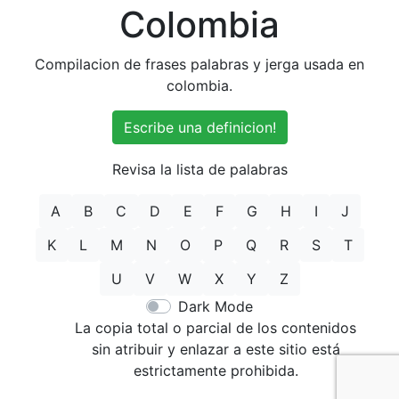
Colombia
Compilacion de frases palabras y jerga usada en
colombia.
Escribe una definicion!
Revisa la lista de palabras
A
B
C
D
E
F
G
H
I
J
K
L
M
N
O
P
Q
R
S
T
U
V
W
X
Y
Z
Dark Mode
La copia total o parcial de los contenidos
sin atribuir y enlazar a este sitio está
estrictamente prohibida.