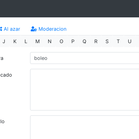
Al azar
Moderacion
J
K
L
M
N
O
P
Q
R
S
T
U
ra
ficado
lo