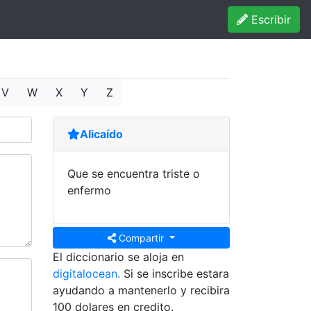
Escribir
V
W
X
Y
Z
Alicaído
Que se encuentra triste o
enfermo
Compartir
El diccionario se aloja en
digitalocean.
Si se inscribe estara
ayudando a mantenerlo y recibira
100 dolares en credito.