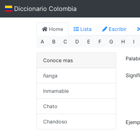
Diccionario Colombia
Home
Lista
Escribir
A
B
C
D
E
F
G
H
I
Palab
Conoce mas
Signi
ñanga
Inmamable
Chato
Chandoso
Ejemp