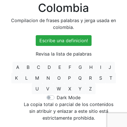
Colombia
Compilacion de frases palabras y jerga usada en
colombia.
Escribe una definicion!
Revisa la lista de palabras
A
B
C
D
E
F
G
H
I
J
K
L
M
N
O
P
Q
R
S
T
U
V
W
X
Y
Z
Dark Mode
La copia total o parcial de los contenidos
sin atribuir y enlazar a este sitio está
estrictamente prohibida.