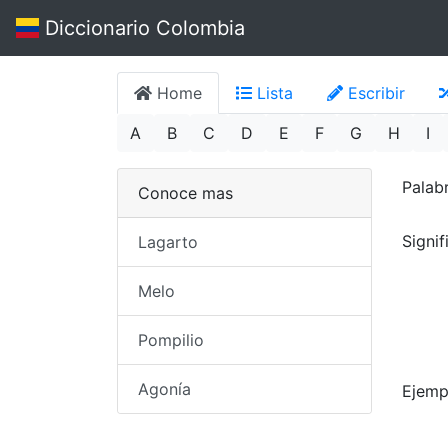
Diccionario Colombia
Home
Lista
Escribir
A
B
C
D
E
F
G
H
I
Palab
Conoce mas
Signi
Lagarto
Melo
Pompilio
Agonía
Ejemp