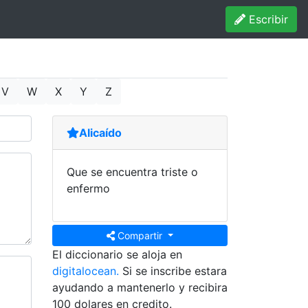
Escribir
V
W
X
Y
Z
Alicaído
Que se encuentra triste o
enfermo
Compartir
El diccionario se aloja en
digitalocean.
Si se inscribe estara
ayudando a mantenerlo y recibira
100 dolares en credito.