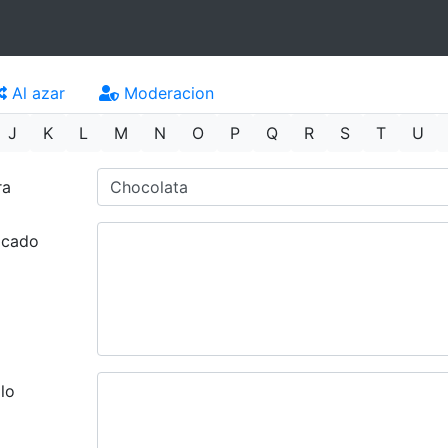
Al azar
Moderacion
J
K
L
M
N
O
P
Q
R
S
T
U
ra
ficado
lo